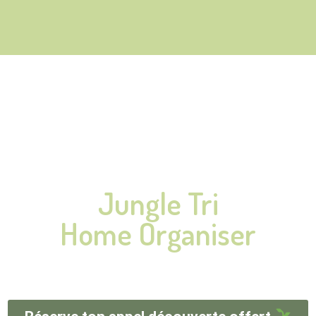
Jungle Tri
Home Organiser
ccompagnement de coaching en rangement sur-m
r que tes espaces soient enfin pratiques et apaisa