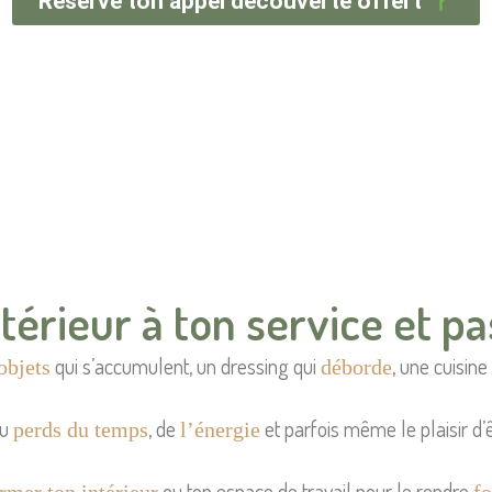
Réserve ton appel découverte offert
térieur à ton service et pas
qui s’accumulent, un dressing qui
, une cuisine
objets
déborde
tu
, de
et parfois même le plaisir d’ê
perds du temps
l’énergie
ou ton espace de travail pour le rendre