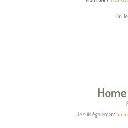
Transfo
Fini l
Home 
Je suis également
memb