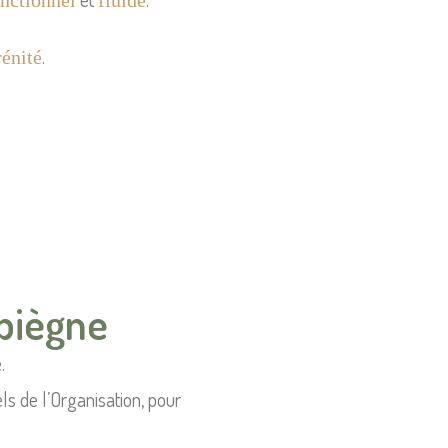
nctionnel
fluide
.
énité
piègne
e
.
s de l’Organisation, pour